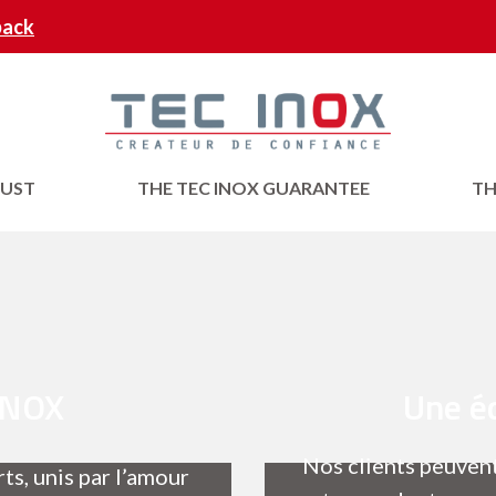
back
RUST
THE TEC INOX GUARANTEE
TH
 INOX
Une éq
Nos clients peuvent
s, unis par l’amour