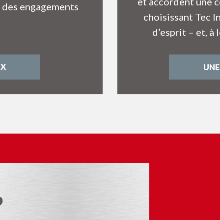
et accordent une c
ect des engagements
choisissant Tec In
d’esprit – et, à 
OX
UNE
?