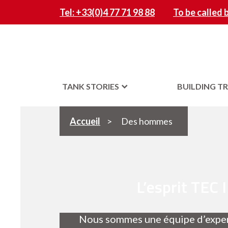
Tel: +33(0)4 77 71 98 88
To be called 
TANK STORIES
BUILDING T
Accueil
>
Des hommes
L’esprit TEC
Nous sommes une équipe d’expert