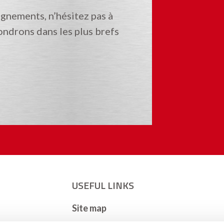
gnements, n’hésitez pas à
ondrons dans les plus brefs
USEFUL LINKS
Site map