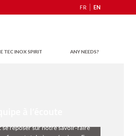
FR
EN
E TEC INOX SPIRIT
ANY NEEDS?
uipe à l’écoute
 se reposer sur notre savoir-faire