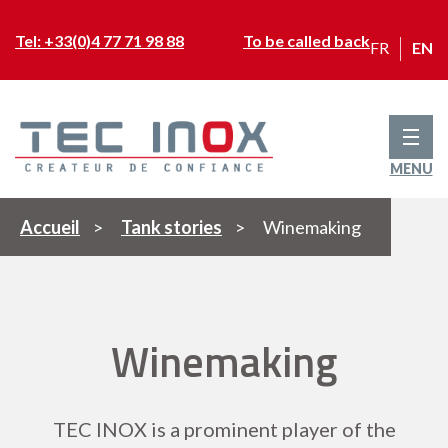
Tel: +33(0)4 77 71 98 88
To be called back
FR
EN
MENU
Accueil
>
Tank stories
>
Winemaking
Winemaking
TEC INOX is a prominent player of the