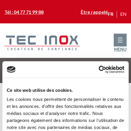
Tél : 04 77 71 99 88
Être rappelé
FR
EN
MENU
Accueil
>
Des hommes
>
Une équipe à l’écoute
Ce site web utilise des cookies.
Les cookies nous permettent de personnaliser le contenu
Rue de Guérins
et les annonces, d'offrir des fonctionnalités relatives aux
42120 LE COTEAU
médias sociaux et d'analyser notre trafic. Nous
partageons également des informations sur l'utilisation de
Tél. 04 77 71 99 88
notre site avec nos partenaires de médias sociaux, de