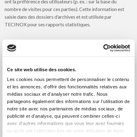
ont la préférence des utilisateurs (p. ex. : sur la base du
nombre de visites pour ces parties). Cette information est
saisie dans des dossiers d’archives et est utilisée par
TECINOX pour ses rapports statistiques.
>> Application de la loi.
Nous pouvons être obligés de divulguer des informations
vous concernant à des autorités chargées de l’application de
Ce site web utilise des cookies.
la loi, aux tribunaux ou aux autorités réglementaires.
Les cookies nous permettent de personnaliser le contenu
TECINOX coopérera et répondra à de telles demandes
et les annonces, d'offrir des fonctionnalités relatives aux
conformément à la loi et prendra des mesures adéquates pour
médias sociaux et d'analyser notre trafic. Nous
s’assurer que le demandeur comprenne la nature sensible de
partageons également des informations sur l'utilisation de
toute donnée personnelle qu’il pourrait recevoir. Nous
notre site avec nos partenaires de médias sociaux, de
réservons expressément par les présentes notre droit de
publicité et d'analyse, qui peuvent combiner celles-ci
coopérer avec les autorités chargées de faire appliquer la loi.
avec d'autres informations que vous leur avez fournies
ou qu'ils ont collectées lors de votre utilisation de leurs
>> Accès, Corrections et autres informations.