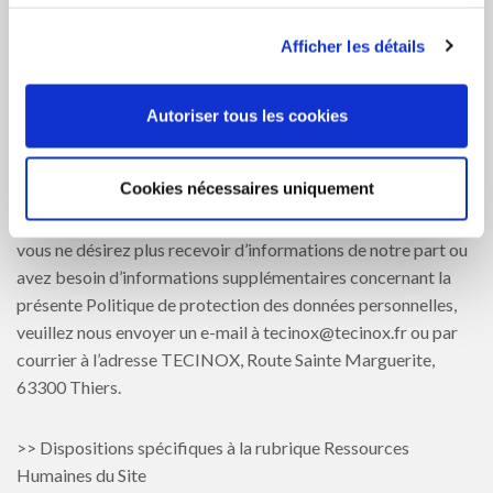
services.
Afficher les détails
Vous êtes en droit d’avoir accès à vos données personnelles
en vertu de la législation sur la protection des données
personnelles afin de les réviser, de les corriger ou de les
Autoriser tous les cookies
supprimer en nous contactant à l’adresse email
tecinox@tecinox.fr ou par courrier à l’adresse TECINOX,
Cookies nécessaires uniquement
Route Sainte Marguerite, 63300 Thiers. Si vous désirez que
votre nom soit supprimé de notre base de données, et que
vous ne désirez plus recevoir d’informations de notre part ou
avez besoin d’informations supplémentaires concernant la
présente Politique de protection des données personnelles,
veuillez nous envoyer un e-mail à tecinox@tecinox.fr ou par
courrier à l’adresse TECINOX, Route Sainte Marguerite,
63300 Thiers.
>> Dispositions spécifiques à la rubrique Ressources
Humaines du Site